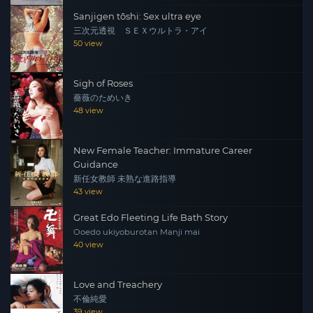
Sanjigen tōshi: Sex ultra eye
三次元透視 ＳＥＸウルトラ・アイ
50 view
Sigh of Roses
薔薇のためいき
48 view
New Female Teacher: Immature Career
Guidance
新任女教師 未熟な進路指導
43 view
Great Edo Fleeting Life Bath Story
Ooedo ukiyoburotan Manji mai
40 view
Love and Treachery
不倫純愛
39 view