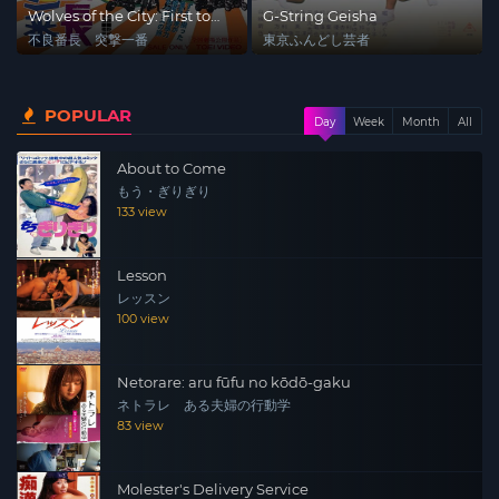
Wolves of the City: First to
G-String Geisha
Fight
不良番長 突撃一番
東京ふんどし芸者
POPULAR
Day
Week
Month
All
About to Come
もう・ぎりぎり
133 view
Lesson
レッスン
100 view
Netorare: aru fūfu no kōdō-gaku
ネトラレ ある夫婦の行動学
83 view
Molester's Delivery Service