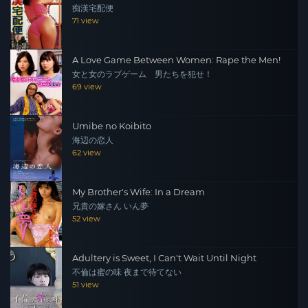
痴漢宅配便
71 view
A Love Game Between Women: Rape the Men!
女と女のラブゲーム 男たちを犯せ！
69 view
Umibe no Koibito
海辺の恋人
62 view
My Brother's Wife: In a Dream
兄貴の嫁さん いん夢
52 view
Adultery is Sweet, I Can't Wait Until Night
不倫は蜜の味 夜まで待てない
51 view