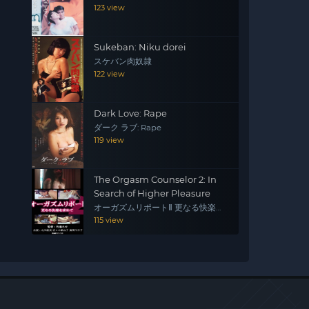
123 view
Sukeban: Niku dorei
スケバン肉奴隷
122 view
Dark Love: Rape
ダーク ラブ: Rape
119 view
The Orgasm Counselor 2: In
Search of Higher Pleasure
オーガズムリポートⅡ 更なる快楽を
求めて
115 view