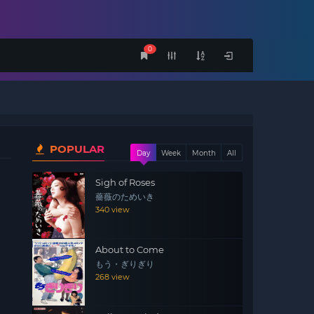
0
POPULAR
Day
Week
Month
All
Sigh of Roses
薔薇のためいき
340 view
About to Come
もう・ぎりぎり
268 view