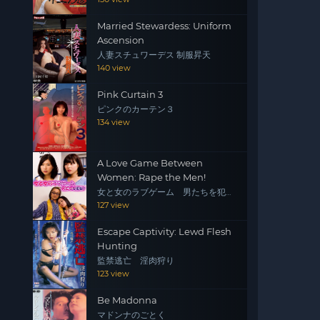
Married Stewardess: Uniform
Ascension
人妻スチュワーデス 制服昇天
140 view
Pink Curtain 3
ピンクのカーテン３
134 view
A Love Game Between
Women: Rape the Men!
女と女のラブゲーム 男たちを犯
せ！
127 view
Escape Captivity: Lewd Flesh
Hunting
監禁逃亡 淫肉狩り
123 view
Be Madonna
マドンナのごとく