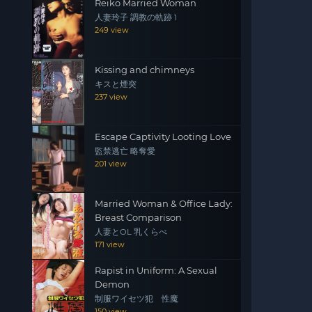
Reiko Married Woman
人妻玲子 調教の軌跡 1
249 view
Kissing and chimneys
キスと煙突
237 view
Escape Captivity Looting Love
監禁逃亡 略奪愛
201 view
Married Woman & Office Lady:
Breast Comparison
人妻とOL 乳くらべ
171 view
Rapist in Uniform: A Sexual
Demon
制服ワイセツ犯 性魔
150 view