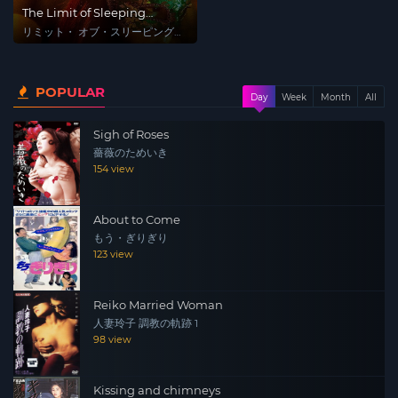
The Limit of Sleeping
Beauty
リミット・ オブ・スリーピング
ビューティ
POPULAR
Day
Week
Month
All
Sigh of Roses
薔薇のためいき
154 view
About to Come
もう・ぎりぎり
123 view
Reiko Married Woman
人妻玲子 調教の軌跡 1
98 view
Kissing and chimneys