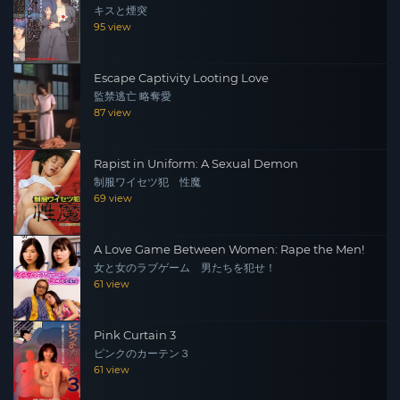
キスと煙突
95 view
Escape Captivity Looting Love
監禁逃亡 略奪愛
87 view
Rapist in Uniform: A Sexual Demon
制服ワイセツ犯 性魔
69 view
A Love Game Between Women: Rape the Men!
女と女のラブゲーム 男たちを犯せ！
61 view
Pink Curtain 3
ピンクのカーテン３
61 view