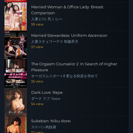
Married Woman & Office Lady: Breast
Comparison
人妻とOL 乳くらべ
59 view
Married Stewardess: Uniform Ascension
人妻スチュワーデス 制服昇天
57 view
The Orgasm Counselor 2: In Search of Higher
Pleasure
オーガズムリポートⅡ 更なる快楽を求めて
55 view
Dark Love: Rape
ダーク ラブ: Rape
54 view
Sukeban: Niku dorei
スケバン肉奴隷
52 view