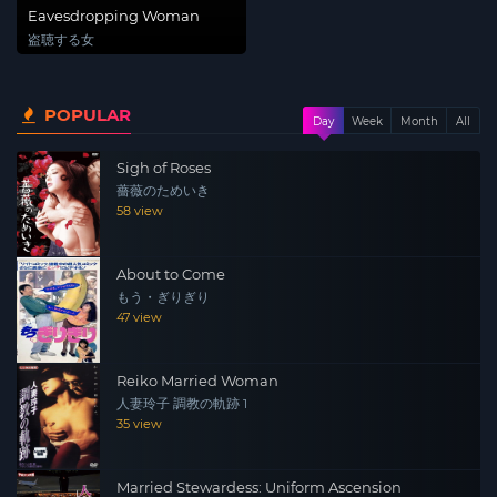
Eavesdropping Woman
盗聴する女
POPULAR
Day
Week
Month
All
Sigh of Roses
薔薇のためいき
58 view
About to Come
もう・ぎりぎり
47 view
Reiko Married Woman
人妻玲子 調教の軌跡 1
35 view
Married Stewardess: Uniform Ascension