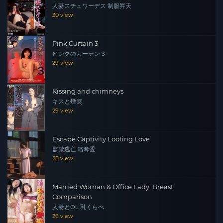
人妻スチュワーデス 制服昇天
30 view
Pink Curtain 3
ピンクのカーテン３
29 view
Kissing and chimneys
キスと煙突
29 view
Escape Captivity Looting Love
監禁逃亡 略奪愛
28 view
Married Woman & Office Lady: Breast
Comparison
人妻とOL 乳くらべ
26 view