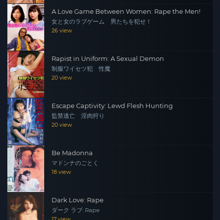
A Love Game Between Women: Rape the Men!
女と女のラブゲーム 男たちを犯せ！
26 view
Rapist in Uniform: A Sexual Demon
制服ワイセツ犯 性魔
20 view
Escape Captivity: Lewd Flesh Hunting
監禁逃亡 淫肉狩り
20 view
Be Madonna
マドンナのごとく
18 view
Dark Love: Rape
ダーク ラブ: Rape
17 view