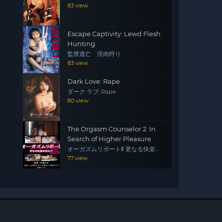
83 view
Escape Captivity: Lewd Flesh
Hunting
監禁逃亡 淫肉狩り
83 view
Dark Love: Rape
ダーク ラブ: Rape
80 view
The Orgasm Counselor 2: In
Search of Higher Pleasure
オーガズムリポートⅡ 更なる快楽を
求めて
77 view