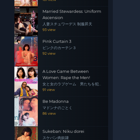
Married Stewardess: Uniform
Ascension
人妻スチュワーデス 制服昇天
93 view
Pink Curtain 3
ピンクのカーテン３
92 view
A Love Game Between
Women: Rape the Men!
女と女のラブゲーム 男たちを犯
せ！
91 view
Be Madonna
マドンナのごとく
86 view
Sukeban: Niku dorei
スケバン肉奴隷