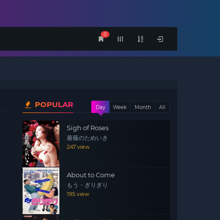
0
POPULAR
Day
Week
Month
All
Sigh of Roses
薔薇のためいき
247 view
About to Come
もう・ぎりぎり
195 view