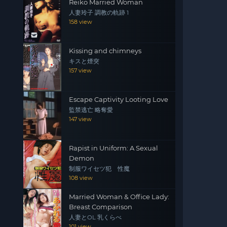
Reiko Married Woman
人妻玲子 調教の軌跡 1
158 view
Kissing and chimneys
キスと煙突
157 view
Escape Captivity Looting Love
監禁逃亡 略奪愛
147 view
Rapist in Uniform: A Sexual
Demon
制服ワイセツ犯 性魔
108 view
Married Woman & Office Lady:
Breast Comparison
人妻とOL 乳くらべ
101 view