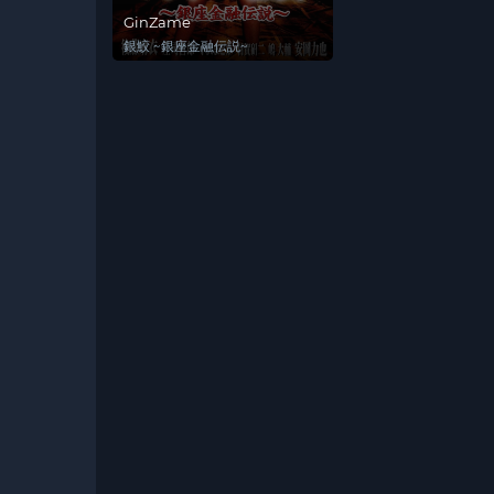
GinZame
銀鮫 ~銀座金融伝説~