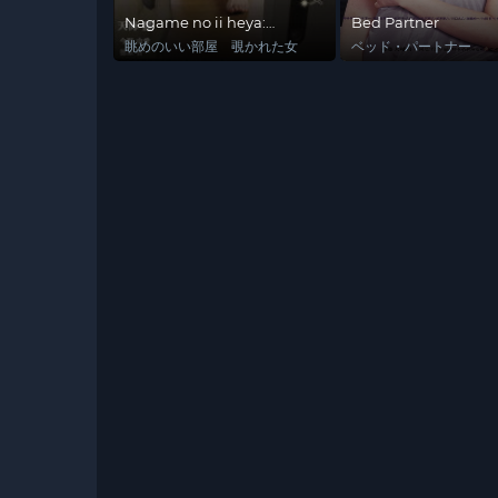
Nagame no ii heya:
Bed Partner
nozokareta onna
眺めのいい部屋 覗かれた女
ベッド・パートナー