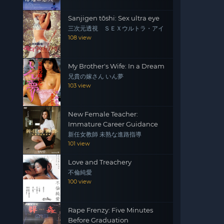
Sanjigen tōshi: Sex ultra eye
三次元透視 ＳＥＸウルトラ・アイ
108 view
My Brother's Wife: In a Dream
兄貴の嫁さん いん夢
103 view
New Female Teacher:
Immature Career Guidance
新任女教師 未熟な進路指導
101 view
Love and Treachery
不倫純愛
100 view
Rape Frenzy: Five Minutes
Before Graduation