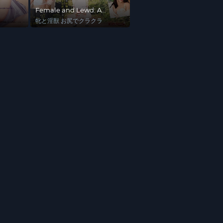
Female and Lewd: A
Scratchy Itch in My Ass
牝と淫獣 お尻でクラクラ