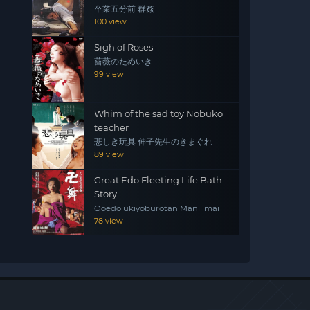
卒業五分前 群姦
100 view
Sigh of Roses
薔薇のためいき
99 view
Whim of the sad toy Nobuko
teacher
悲しき玩具 伸子先生のきまぐれ
89 view
Great Edo Fleeting Life Bath
Story
Ooedo ukiyoburotan Manji mai
78 view