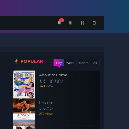
0
POPULAR
Day
Week
Month
All
About to Come
もう・ぎりぎり
349 view
Lesson
レッスン
272 view