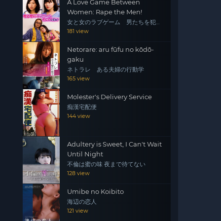
A Love Game Between
Women: Rape the Men!
女と女のラブゲーム 男たちを犯
せ！
181 view
Netorare: aru fūfu no kōdō-
gaku
ネトラレ ある夫婦の行動学
165 view
Molester's Delivery Service
痴漢宅配便
144 view
Adultery is Sweet, I Can't Wait
Until Night
不倫は蜜の味 夜まで待てない
128 view
Umibe no Koibito
海辺の恋人
121 view