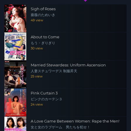
Sigh of Roses
薔薇のためいき
49 view
About to Come
もう・ぎりぎり
30 view
Married Stewardess: Uniform Ascension
人妻スチュワーデス 制服昇天
25 view
Pink Curtain 3
ピンクのカーテン３
24 view
A Love Game Between Women: Rape the Men!
女と女のラブゲーム 男たちを犯せ！