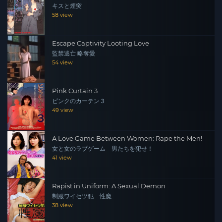
キスと煙突
58 view
Escape Captivity Looting Love
監禁逃亡 略奪愛
54 view
Pink Curtain 3
ピンクのカーテン３
49 view
A Love Game Between Women: Rape the Men!
女と女のラブゲーム 男たちを犯せ！
41 view
Rapist in Uniform: A Sexual Demon
制服ワイセツ犯 性魔
38 view