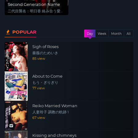
Second Generation Name
二代目襲名：明日香 絡み合う愛
欲と復讐
POPULAR
Day
Week
Month
All
Sigh of Roses
薔薇のためいき
85 view
About to Come
もう・ぎりぎり
77 view
Reiko Married Woman
人妻玲子 調教の軌跡 1
67 view
Kissing and chimneys