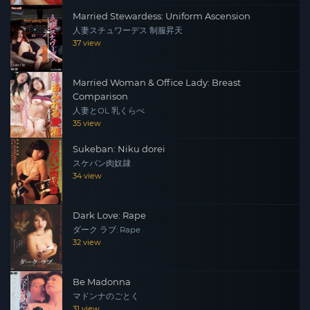
Married Stewardess: Uniform Ascension
人妻スチュワーデス 制服昇天
37 view
Married Woman & Office Lady: Breast
Comparison
人妻とOL 乳くらべ
35 view
Sukeban: Niku dorei
スケバン肉奴隷
34 view
Dark Love: Rape
ダーク ラブ: Rape
32 view
Be Madonna
マドンナのごとく
31 view