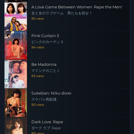
A Love Game Between Women: Rape the Men!
女と女のラブゲーム 男たちを犯せ！
95 view
Pink Curtain 3
ピンクのカーテン３
94 view
Be Madonna
マドンナのごとく
93 view
Sukeban: Niku dorei
スケバン肉奴隷
90 view
Dark Love: Rape
ダーク ラブ: Rape
89 view