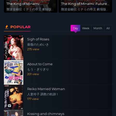
The King of Minami:
The King of Minami: Futures
Recollection
Trading Hell
難波金融伝 ミナミの帝王 劇場版
難波金融伝 ミナミの帝王 劇場版
XI 追憶
VII 先物取引の蟻地獄
POPULAR
Day
Week
Month
All
Sigh of Roses
薔薇のためいき
275 view
About to Come
もう・ぎりぎり
201 view
Reiko Married Woman
人妻玲子 調教の軌跡 1
177 view
Kissing and chimneys