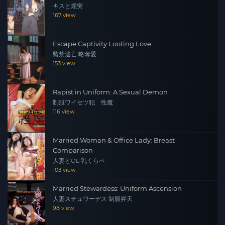
キスと煙突
167 view
Escape Captivity Looting Love
監禁逃亡 略奪愛
153 view
Rapist in Uniform: A Sexual Demon
制服ワイセツ犯 性魔
116 view
Married Woman & Office Lady: Breast
Comparison
人妻とOL 乳くらべ
103 view
Married Stewardess: Uniform Ascension
人妻スチュワーデス 制服昇天
98 view