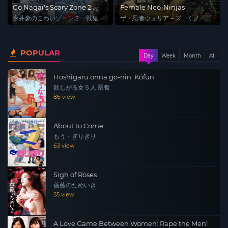
Go Nagai's Scary Zone 2:
Female Neo-Ninjas
Senki
永井豪のこわいゾーン２ 戦鬼
ザ・忍者ウォリア－ズ くノ一戦
士
POPULAR
Day
Week
Month
All
Hoshigaru onna go-nin: Kôfun
欲しがる女５人 昂奮
86 view
About to Come
もう・ぎりぎり
63 view
Sigh of Roses
薔薇のためいき
55 view
A Love Game Between Women: Rape the Men!