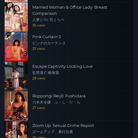
Married Woman & Office Lady: Breast
Comparison
人妻とOL 乳くらべ
36 view
Pink Curtain 3
ピンクのカーテン３
33 view
Escape Captivity Looting Love
監禁逃亡 略奪愛
28 view
Roppongi Reijô: Fushidara
六本木令嬢 ふ・し・だ・ら
27 view
Zoom Up: Sexual Crime Report
ズームアップ 暴行白書
26 view