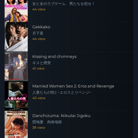
女と女のラブゲーム 男たちを犯せ！
44 view
Gekkako
月下香
44 view
Kissing and chimneys
キスと煙突
41 view
Married Women Sex 2: Eros and Revenge
人妻たちの性2 ~エロスとリベンジ~
40 view
Danchizuma: Nikutai Jigoku
団地妻 肉体地獄
39 view