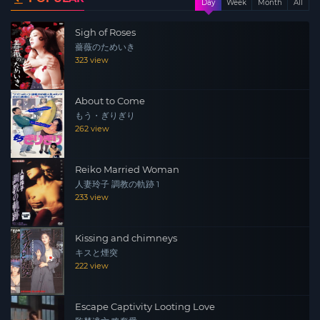
Day
Week
Month
All
Sigh of Roses
薔薇のためいき
323 view
About to Come
もう・ぎりぎり
262 view
Reiko Married Woman
人妻玲子 調教の軌跡 1
233 view
Kissing and chimneys
キスと煙突
222 view
Escape Captivity Looting Love