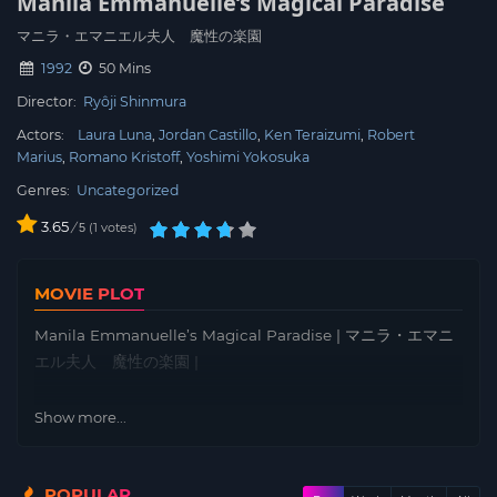
Manila Emmanuelle’s Magical Paradise
マニラ・エマニエル夫人 魔性の楽園
1992
50 Mins
Director:
Ryôji Shinmura
Actors:
Laura Luna
Jordan Castillo
Ken Teraizumi
Robert
Marius
Romano Kristoff
Yoshimi Yokosuka
Genres:
Uncategorized
3.65
/
1
votes
5
MOVIE PLOT
Manila Emmanuelle’s Magical Paradise | マニラ・エマニ
エル夫人 魔性の楽園 |
Show more...
POPULAR