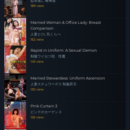
監禁逃亡 略奪愛
189 view
Married Woman & Office Lady: Breast
Comparison
人妻とOL 乳くらべ
162 view
Rapist in Uniform: A Sexual Demon
制服ワイセツ犯 性魔
145 view
Married Stewardess: Uniform Ascension
人妻スチュワーデス 制服昇天
130 view
Pink Curtain 3
ピンクのカーテン３
126 view