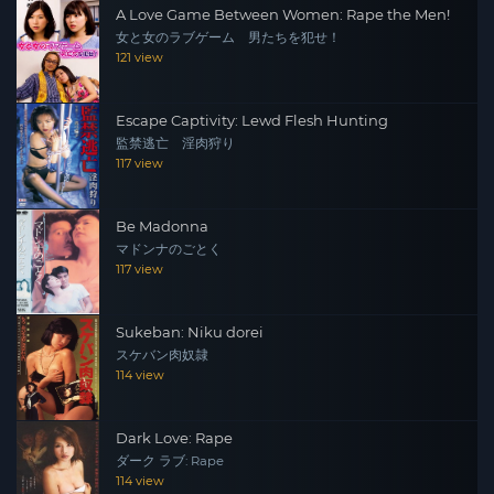
A Love Game Between Women: Rape the Men!
女と女のラブゲーム 男たちを犯せ！
121 view
Escape Captivity: Lewd Flesh Hunting
監禁逃亡 淫肉狩り
117 view
Be Madonna
マドンナのごとく
117 view
Sukeban: Niku dorei
スケバン肉奴隷
114 view
Dark Love: Rape
ダーク ラブ: Rape
114 view