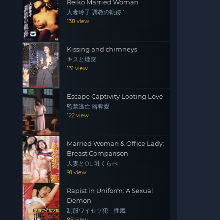
Reiko Married Woman
人妻玲子 調教の軌跡 1
138 view
Kissing and chimneys
キスと煙突
131 view
Escape Captivity Looting Love
監禁逃亡 略奪愛
122 view
Married Woman & Office Lady:
Breast Comparison
人妻とOL 乳くらべ
91 view
Rapist in Uniform: A Sexual
Demon
制服ワイセツ犯 性魔
88 view