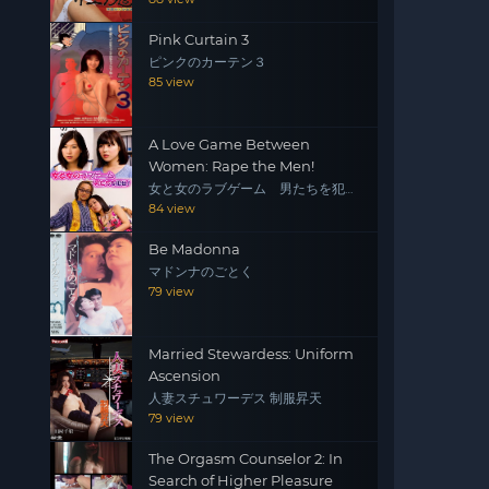
Pink Curtain 3
ピンクのカーテン３
85 view
A Love Game Between
Women: Rape the Men!
女と女のラブゲーム 男たちを犯
せ！
84 view
Be Madonna
マドンナのごとく
79 view
Married Stewardess: Uniform
Ascension
人妻スチュワーデス 制服昇天
79 view
The Orgasm Counselor 2: In
Search of Higher Pleasure