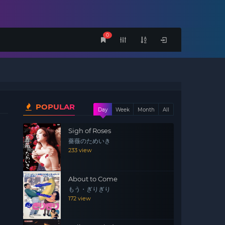
0
POPULAR
Day
Week
Month
All
Sigh of Roses
薔薇のためいき
233 view
About to Come
もう・ぎりぎり
172 view