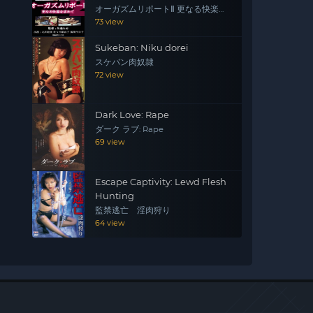
オーガズムリポートⅡ 更なる快楽を
求めて
73 view
Sukeban: Niku dorei
スケバン肉奴隷
72 view
Dark Love: Rape
ダーク ラブ: Rape
69 view
Escape Captivity: Lewd Flesh
Hunting
監禁逃亡 淫肉狩り
64 view