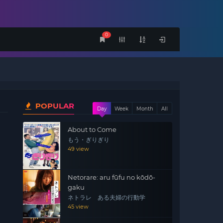
0
POPULAR
Day
Week
Month
All
About to Come
もう・ぎりぎり
49 view
Netorare: aru fūfu no kōdō-
gaku
ネトラレ ある夫婦の行動学
45 view