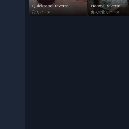
Quicksand -reverse-
Naomi –reverse-
卍 リバース
痴人の愛 リバース