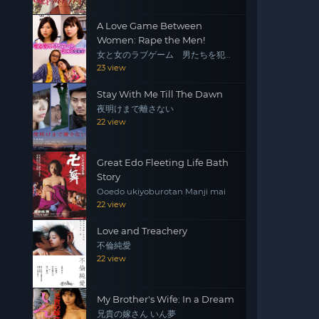
A Love Game Between
Women: Rape the Men!
女と女のラブゲーム 男たちを犯
せ！
23 view
Stay With Me Till The Dawn
夜明けまで離さない
22 view
Great Edo Fleeting Life Bath
Story
Ooedo ukiyoburotan Manji mai
22 view
Love and Treachery
不倫純愛
22 view
My Brother's Wife: In a Dream
兄貴の嫁さん いん夢