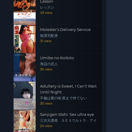
Lesson
レッスン
43 view
Molester's Delivery Service
痴漢宅配便
31 view
Umibe no Koibito
海辺の恋人
30 view
Adultery is Sweet, I Can't Wait
Until Night
不倫は蜜の味 夜まで待てない
30 view
Sanjigen tōshi: Sex ultra eye
三次元透視 ＳＥＸウルトラ・アイ
24 view