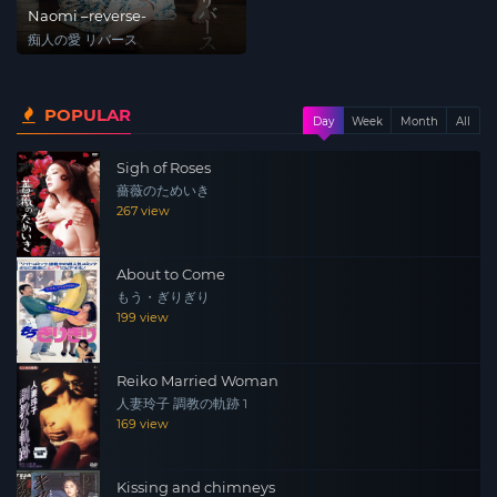
Naomi –reverse-
痴人の愛 リバース
POPULAR
Day
Week
Month
All
Sigh of Roses
薔薇のためいき
267 view
About to Come
もう・ぎりぎり
199 view
Reiko Married Woman
人妻玲子 調教の軌跡 1
169 view
Kissing and chimneys