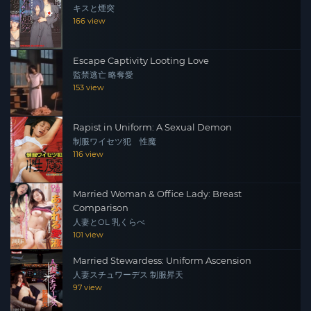
キスと煙突
166 view
Escape Captivity Looting Love
監禁逃亡 略奪愛
153 view
Rapist in Uniform: A Sexual Demon
制服ワイセツ犯 性魔
116 view
Married Woman & Office Lady: Breast
Comparison
人妻とOL 乳くらべ
101 view
Married Stewardess: Uniform Ascension
人妻スチュワーデス 制服昇天
97 view