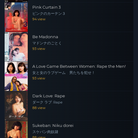
Pink Curtain 3
ピンクのカーテン３
94 view
Be Madonna
マドンナのごとく
93 view
A Love Game Between Women: Rape the Men!
女と女のラブゲーム 男たちを犯せ！
93 view
Dark Love: Rape
ダーク ラブ: Rape
88 view
Sukeban: Niku dorei
スケバン肉奴隷
88 view