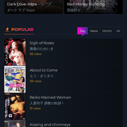
Dark Love: Rape
Bad Money Hunting
ダーク ラブ: Rape
悪銭狩り
POPULAR
Day
Week
Month
All
Sigh of Roses
薔薇のためいき
56 view
About to Come
もう・ぎりぎり
39 view
Reiko Married Woman
人妻玲子 調教の軌跡 1
31 view
Kissing and chimneys