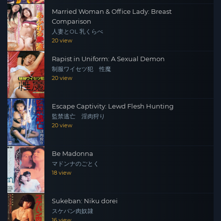
Married Woman & Office Lady: Breast
Comparison
人妻とOL 乳くらべ
20 view
Rapist in Uniform: A Sexual Demon
制服ワイセツ犯 性魔
20 view
Escape Captivity: Lewd Flesh Hunting
監禁逃亡 淫肉狩り
20 view
Be Madonna
マドンナのごとく
18 view
Sukeban: Niku dorei
スケバン肉奴隷
16 view