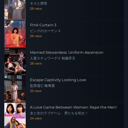
キスと煙突
29 view
Pink Curtain 3
ピンクのカーテン３
29 view
Married Stewardess: Uniform Ascension
人妻スチュワーデス 制服昇天
28 view
Escape Captivity Looting Love
監禁逃亡 略奪愛
25 view
A Love Game Between Women: Rape the Men!
女と女のラブゲーム 男たちを犯せ！
24 view