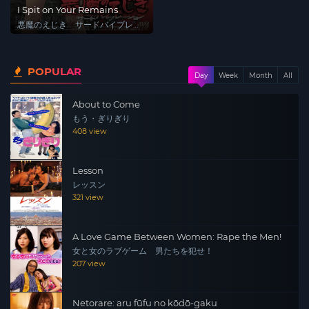
I Spit on Your Remains
悪魔のえじき サードバイブレー
ション
POPULAR
Day
Week
Month
All
About to Come
もう・ぎりぎり
408 view
Lesson
レッスン
321 view
A Love Game Between Women: Rape the Men!
女と女のラブゲーム 男たちを犯せ！
207 view
Netorare: aru fūfu no kōdō-gaku