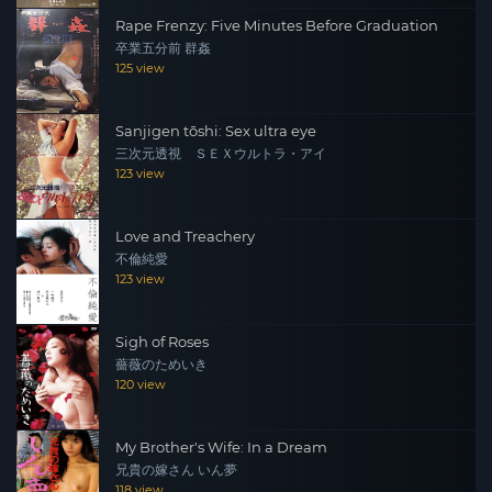
Rape Frenzy: Five Minutes Before Graduation
卒業五分前 群姦
125 view
Sanjigen tōshi: Sex ultra eye
三次元透視 ＳＥＸウルトラ・アイ
123 view
Love and Treachery
不倫純愛
123 view
Sigh of Roses
薔薇のためいき
120 view
My Brother's Wife: In a Dream
兄貴の嫁さん いん夢
118 view