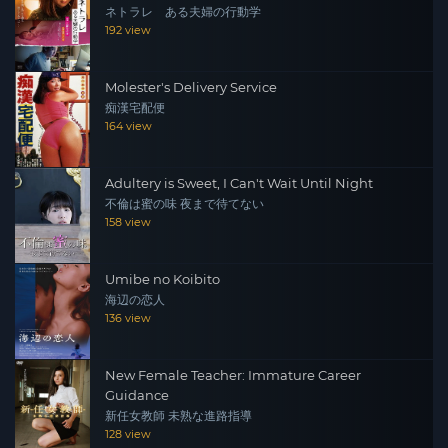
ネトラレ ある夫婦の行動学
192 view
Molester's Delivery Service
痴漢宅配便
164 view
Adultery is Sweet, I Can't Wait Until Night
不倫は蜜の味 夜まで待てない
158 view
Umibe no Koibito
海辺の恋人
136 view
New Female Teacher: Immature Career
Guidance
新任女教師 未熟な進路指導
128 view