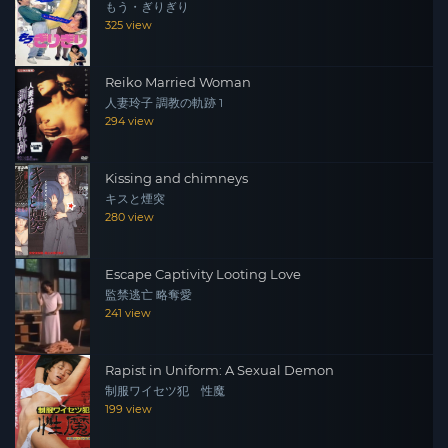
もう・ぎりぎり
325 view
Reiko Married Woman
人妻玲子 調教の軌跡 1
294 view
Kissing and chimneys
キスと煙突
280 view
Escape Captivity Looting Love
監禁逃亡 略奪愛
241 view
Rapist in Uniform: A Sexual Demon
制服ワイセツ犯 性魔
199 view