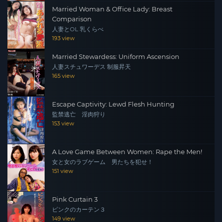
Married Woman & Office Lady: Breast
Comparison
人妻とOL 乳くらべ
193 view
Married Stewardess: Uniform Ascension
人妻スチュワーデス 制服昇天
165 view
Escape Captivity: Lewd Flesh Hunting
監禁逃亡 淫肉狩り
153 view
A Love Game Between Women: Rape the Men!
女と女のラブゲーム 男たちを犯せ！
151 view
Pink Curtain 3
ピンクのカーテン３
149 view