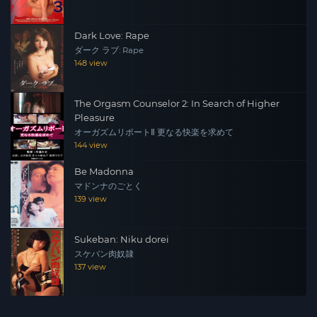
Dark Love: Rape
ダーク ラブ: Rape
148 view
The Orgasm Counselor 2: In Search of Higher
Pleasure
オーガズムリポートⅡ 更なる快楽を求めて
144 view
Be Madonna
マドンナのごとく
139 view
Sukeban: Niku dorei
スケバン肉奴隷
137 view