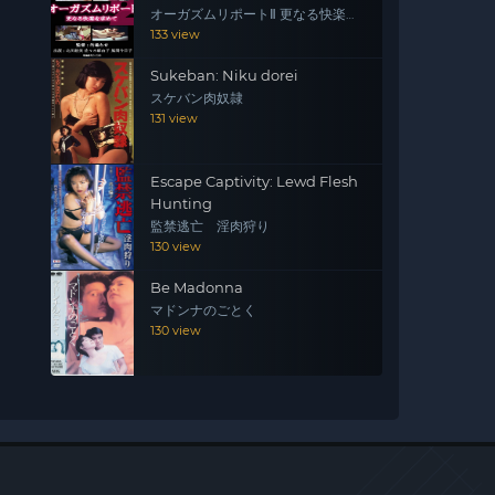
オーガズムリポートⅡ 更なる快楽を
求めて
133 view
Sukeban: Niku dorei
スケバン肉奴隷
131 view
Escape Captivity: Lewd Flesh
Hunting
監禁逃亡 淫肉狩り
130 view
Be Madonna
マドンナのごとく
130 view