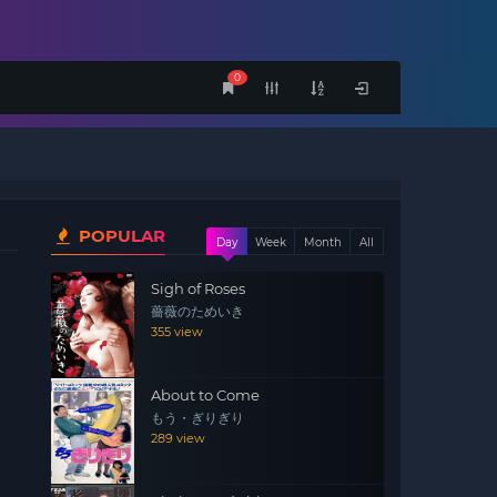
0
POPULAR
Day
Week
Month
All
Sigh of Roses
薔薇のためいき
355 view
About to Come
もう・ぎりぎり
289 view