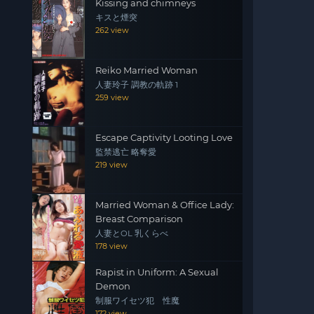
Kissing and chimneys
キスと煙突
262 view
Reiko Married Woman
人妻玲子 調教の軌跡 1
259 view
Escape Captivity Looting Love
監禁逃亡 略奪愛
219 view
Married Woman & Office Lady:
Breast Comparison
人妻とOL 乳くらべ
178 view
Rapist in Uniform: A Sexual
Demon
制服ワイセツ犯 性魔
172 view