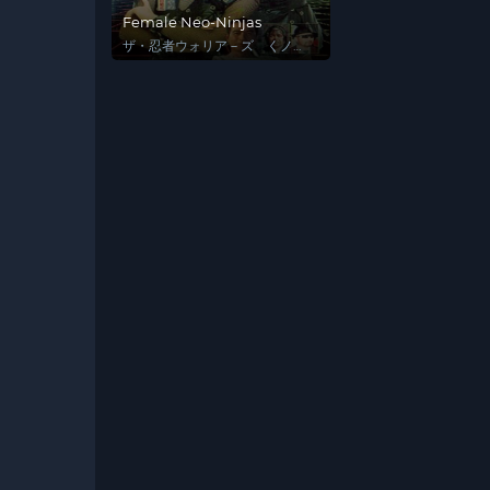
Female Neo-Ninjas
ザ・忍者ウォリア－ズ くノ一
戦士