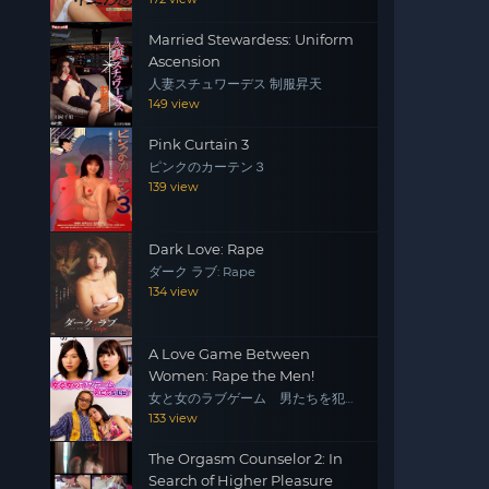
Married Stewardess: Uniform
Ascension
人妻スチュワーデス 制服昇天
149 view
Pink Curtain 3
ピンクのカーテン３
139 view
Dark Love: Rape
ダーク ラブ: Rape
134 view
A Love Game Between
Women: Rape the Men!
女と女のラブゲーム 男たちを犯
せ！
133 view
The Orgasm Counselor 2: In
Search of Higher Pleasure